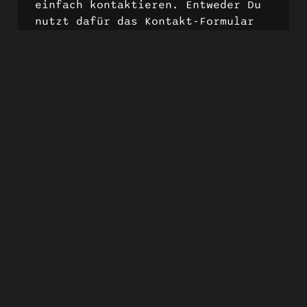
einfach kontaktieren. Entweder Du
nutzt dafür das Kontakt-Formular
oder du schreibst mir direkt über
hey@designinfekt.de
.
Ich versuche so schnell wie
möglich zu antworten!